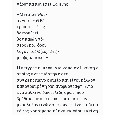
νάρθηκα και έχει ως εξής:
+Mνιμίον Ἠου-
άννου υἡοῦ Εὐ-
τροπίου, εἴ τις
δὲ εὐρεθῖ τί-
θον παρὰ γνό-
σεoς ἐμοῦ, δόσι
λόγον τοῦ Θ(εο)ῦ ἐν ἡ-
μέρ(ᾳ) κρίσεος+
Η επιγραφή μιλάει για κάποιον Ιωάννη ο
οποίος ενταφιάστηκε στο
συγκεκριμένο σημείο και είναι μάλλον
κακογραμμένη και ανορθόγραφη. Από
ένα χάλκινο δακτυλίδι, όμως, που
βρέθηκε εκεί, χαρακτηριστικό των
μεσοβυζαντινών χρόνων, φαίνεται ότι ο
τάφος χρησιμοποιήθηκε εκ νέου εκείνη