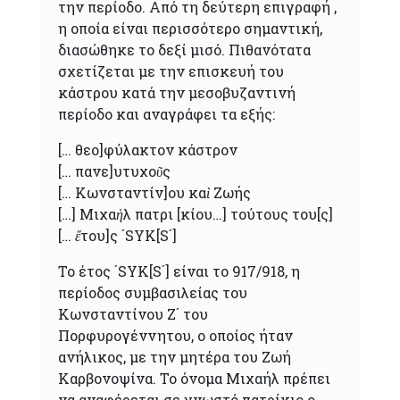
την περίοδο. Από τη δεύτερη επιγραφή ,
η οποία είναι περισσότερο σημαντική,
διασώθηκε το δεξί μισό. Πιθανότατα
σχετίζεται με την επισκευή του
κάστρου κατά την μεσοβυζαντινή
περίοδο και αναγράφει τα εξής:
[… θεο]φύλακτον κάστρον
[… πανε]υτυχοῦς
[… Kωνσταντίν]ου καὶ Zωής
[…] Mιχαὴλ πατρι [κίου…] τούτους του[ς]
[… ἔτου]ς ´SYK[S´]
Το έτος ´SYK[S´] είναι το 917/918, η
περίοδος συμβασιλείας του
Kωνσταντίνου Ζ´ του
Πορφυρογέννητου, ο οποίος ήταν
ανήλικος, με την μητέρα του Zωή
Kαρβονοψίνα. Το όνομα Mιχαήλ πρέπει
να αναφέρεται σε γνωστό πατρίκιο ο