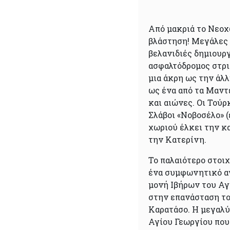
Από μακριά το Νεοχ
βλάστηση! Μεγάλες 
βελανιδιές δημιουρ
ασφαλτόδρομος στρι
μια άκρη ως την άλλ
ως ένα από τα Μαντ
και αιώνες. Οι Τούρκ
Σλάβοι «Νοβοσέλο» 
χωριού έλκει την κ
την Κατερίνη.
Το παλαιότερο στοι
ένα συμφωνητικό αγ
μονή Ιβήρων του Αγ
στην επανάσταση του
Καρατάσο. Η μεγαλύ
Αγίου Γεωργίου που 