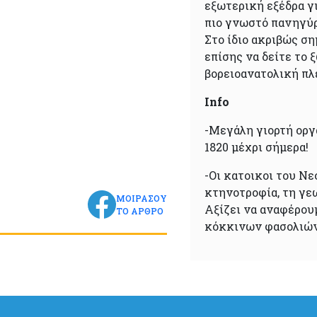
εξωτερική εξέδρα γ
πιο γνωστό πανηγύρ
Στο ίδιο ακριβώς ση
επίσης να δείτε το
βορειοανατολική πλε
Info
-Μεγάλη γιορτή οργ
1820 μέχρι σήμερα!
-Οι κατοικοι του Νε
κτηνοτροφία, τη γεω
ΜΟΙΡΑΣΟΥ
Αξίζει να αναφέρου
ΤΟ ΑΡΘΡΟ
κόκκινων φασολιών