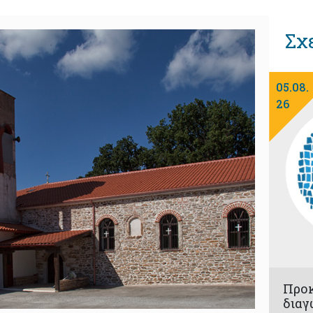
Σχ
05.08.
26
Προ
διαγ