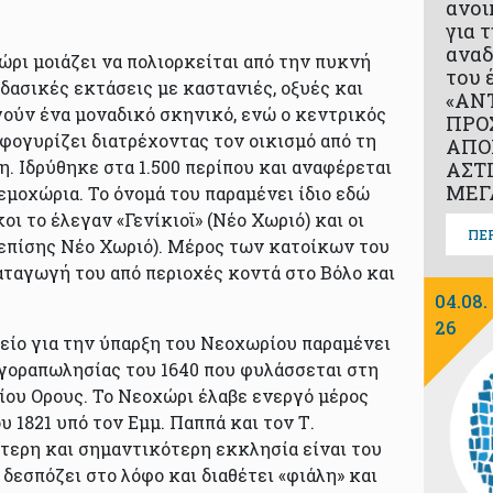
ανοι
για 
αναδ
ώρι μοιάζει να πολιορκείται από την πυκνή
του 
δασικές εκτάσεις με καστανιές, οξυές και
«ΑΝ
γούν ένα μοναδικό σκηνικό, ενώ ο κεντρικός
ΠΡΟ
φογυρίζει διατρέχοντας τον οικισμό από τη
ΑΠΟ
η. Ιδρύθηκε στα 1.500 περίπου και αναφέρεται
ΑΣΤ
ΜΕΓ
εμοχώρια. Το όνομά του παραμένει ίδιο εδώ
οι το έλεγαν «Γενίκιοϊ» (Νέο Χωριό) και οι
ΠΕ
(επίσης Νέο Χωριό). Μέρος των κατοίκων του
αταγωγή του από περιοχές κοντά στο Βόλο και
04.08.
26
χείο για την ύπαρξη του Νεοχωρίου παραμένει
οραπωλησίας του 1640 που φυλάσσεται στη
ίου Ορους. Το Νεοχώρι έλαβε ενεργό μέρος
 1821 υπό τον Εμμ. Παππά και τον Τ.
τερη και σημαντικότερη εκκλησία είναι του
δεσπόζει στο λόφο και διαθέτει «φιάλη» και