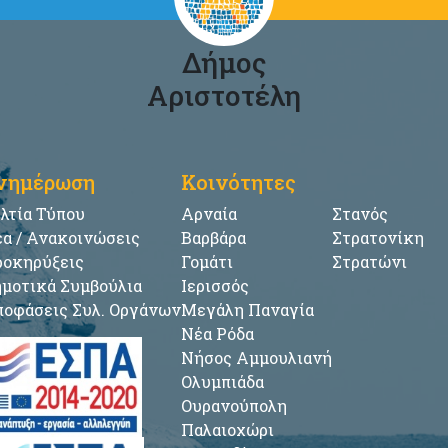
Δήμος
Αριστοτέλη
νημέρωση
Κοινότητες
λτία Τύπου
Αρναία
Στανός
α / Ανακοινώσεις
Βαρβάρα
Στρατονίκη
οκηρύξεις
Γομάτι
Στρατώνι
μοτικά Συμβούλια
Ιερισσός
οφάσεις Συλ. Οργάνων
Μεγάλη Παναγία
Νέα Ρόδα
Νήσος Αμμουλιανή
Ολυμπιάδα
Ουρανούπολη
Παλαιοχώρι