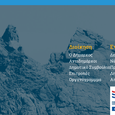
Διοίκηση
Ε
Ο Δήμαρχος
Δε
Αντιδημάρχοι
Νέ
∆ημοτικό Συμβούλιο
Πρ
Επιτροπές
Δη
Οργανόγραμμμα
Απ