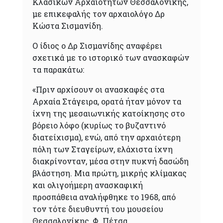
Κλασικών Αρχαιοτήτων Θεσσαλονίκης,
με επικεφαλής τον αρχαιολόγο Δρ
Κώστα Σισμανίδη.
Ο ίδιος ο Δρ Σισμανίδης αναφέρει
σχετικά με το ιστορικό των ανασκαφών
τα παρακάτω:
«Πριν αρχίσουν οι ανασκαφές στα
Αρχαία Στάγειρα, ορατά ήταν μόνον τα
ίχνη της μεσαιωνικής κατοίκησης στο
βόρειο λόφο (κυρίως το βυζαντινό
διατείχισμα), ενώ, από την αρχαιότερη
πόλη των Σταγείρων, ελάχιστα ίχνη
διακρίνονταν, μέσα στην πυκνή δασώδη
βλάστηση. Μια πρώτη, μικρής κλίμακας
και ολιγοήμερη ανασκαφική
προσπάθεια αναλήφθηκε το 1968, από
τον τότε διευθυντή του μουσείου
Θεσσαλονίκης, Φ. Πέτσα.