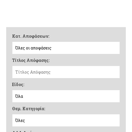
Κατ. Αποφάσεων:
Τίτλος Απόφασης:
Είδος:
Θεμ. Κατηγορία: