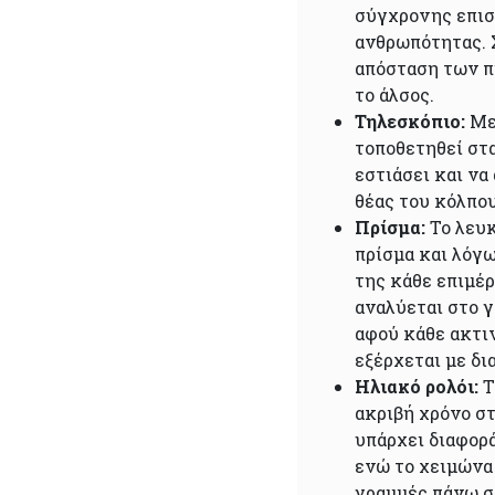
σύγχρονης επισ
ανθρωπότητας. Σ
απόσταση των π
το άλσος.
Τηλεσκόπιο:
Με
τοποθετηθεί στα
εστιάσει και να
θέας του κόλπο
Πρίσμα:
Το λευκ
πρίσμα και λόγω
της κάθε επιμέρ
αναλύεται στο 
αφού κάθε ακτι
εξέρχεται με δ
Ηλιακό ρολόι:
Τ
ακριβή χρόνο στ
υπάρχει διαφορά
ενώ το χειμώνα 
γραμμές πάνω στ