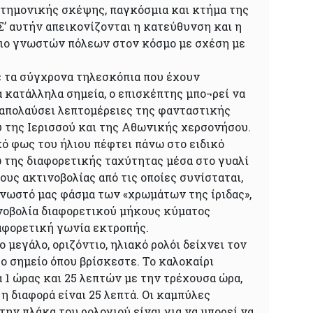
τημονικής σκέψης, παγκόσμια και κτήμα της
’ αυτήν απεικονίζονται η κατεύθυνση και η
ιο γνωστών πόλεων στον κόσμο με σχέση με
 τα σύγχρονα τηλεσκόπια που έχουν
 κατάλληλα σημεία, ο επισκέπτης μπο¬ρεί να
 απολαύσει λεπτομέρειες της φανταστικής
υ της Ιερισσού και της Αθωνικής χερσονήσου.
ό φως του ήλιου πέφτει πάνω στο ειδικό
 της διαφορετικής ταχύτητας μέσα στο γυαλί
ους ακτινοβολίας από τις οποίες συνίσταται,
γνωστό μας φάσμα των «χρωμάτων της ίριδας»,
νοβολία διαφορετικού μήκους κύματος
ιαφορετική γωνία εκτροπής.
ο μεγάλο, οριζόντιο, ηλιακό ρολόι δείχνει τον
ο σημείο όπου βρίσκεστε. Το καλοκαίρι
 1 ώρας και 25 λεπτών με την τρέχουσα ώρα,
η διαφορά είναι 25 λεπτά. Οι καμπύλες
ην πλάκα του ρολογιού είναι για να μπορεί να