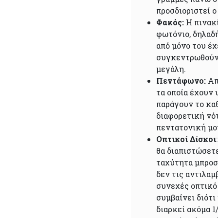
προσδιοριστεί ο
Φακός:
Η πινακ
φωτόνιο, δηλαδ
από μόνο του έχ
συγκεντρωθούν σ
μεγάλη.
Πεντάφωνο:
Απ
τα οποία έχουν 
παράγουν το καθ
διαφορετική νότ
πεντατονική μο
Οπτικοί Δίσκοι
θα διαπιστώσετε
ταχύτητα μπροστ
δεν τις αντιλαμ
συνεχές οπτικό 
συμβαίνει διότι
διαρκεί ακόμα 1