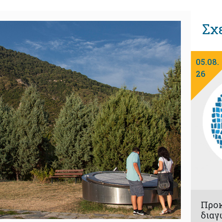
Σχ
05.08.
26
Προ
διαγ