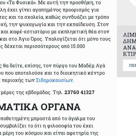
του «Τα Φυσικά». Με αυτή την προσθήκη, το
λη έχει γίνει αγαπημένος προορισμός για
ες και τα σχολεία, καθώς συνδυάζει με τρόπο
χή, την ψυχαγωγία και την εκπαίδευση. Στον
 και καφέ-εστιατόριο με εκπληκτική θέα στον
ΛΙΜ
και στο Άγιο Όρος. Υπολογίζεται ότι μόνο τους
ΔΗΜ
ς δέχεται περισσότερους από 15.000
ΑΝΑ
ΚΤΙ
 θα δείτε, επίσης, τον πύργο του Μαδέμ Αγά
ΠΕ
ου που αποτελούσε και το διοικητικό κέντρο
ς περιοχής των
Σιδηροκαυσίων
.
 μέρες της εβδομάδας. Τηλ.
23760 41327
ΑΜΑΤΙΚΑ ΟΡΓΑΝΑ
τοποθετημένη μπροστά από το άγαλμα του
συμβολίζει το ότι η φιλοσοφία του έχει
α μέρη του κόσμου και είναι αφετηρία της