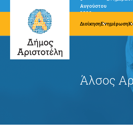
Αυγούστου
2026
Διοίκηση
Ενημέρωση
Κ
Άλσος Αρ