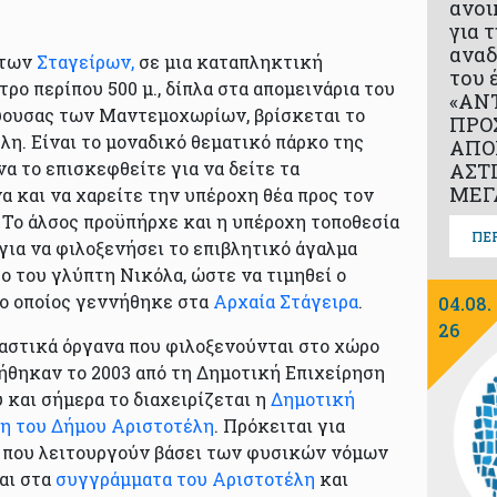
ανοι
για 
αναδ
 των
Σταγείρων,
σε μια καταπληκτική
του 
ρο περίπου 500 μ., δίπλα στα απομεινάρια του
«ΑΝ
ύουσας των Μαντεμοχωρίων, βρίσκεται το
ΠΡΟ
λη. Είναι το μοναδικό θεματικό πάρκο της
ΑΠΟ
να το επισκεφθείτε για να δείτε τα
ΑΣΤ
ΜΕΓ
α και να χαρείτε την υπέροχη θέα προς τον
. Το άλσος προϋπήρχε και η υπέροχη τοποθεσία
ΠΕ
για να φιλοξενήσει το επιβλητικό άγαλμα
γο του γλύπτη Νικόλα, ώστε να τιμηθεί ο
ο οποίος γεννήθηκε στα
Αρχαία Στάγειρα
.
04.08.
26
αστικά όργανα που φιλοξενούνται στο χώρο
ήθηκαν το 2003 από τη Δημοτική Επιχείρηση
και σήμερα το διαχειρίζεται η
Δημοτική
η του Δήμου Αριστοτέλη
. Πρόκειται για
 που λειτουργούν βάσει των φυσικών νόμων
αι στα
συγγράμματα του Αριστοτέλη
και