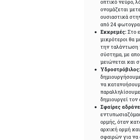
οπτικό νεύρο, λ
ονομάζεται μετ
ουσιαστικά στην
από 24 φωτογρα
Εκκρεμές:
Στο ε
μικρότεροι θα μ
την ταλάντωση 
σύστημα, με απ
μειώνεται και σ
Υδροστρόβιλος
δημιουργήσουμε
να κατανοήσουμε
παραλληλίσουμε
δημιουργεί τον 
Σφαίρες αδράνε
εντυπωσιαζόμασ
ορμής, όταν κατ
αρχική ορμή κα
σφαιρών για να 