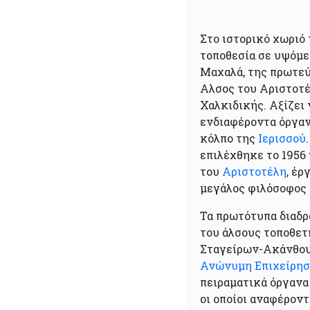
Στο ιστορικό χωριό
τοποθεσία σε υψόμετ
Μαχαλά, της πρωτε
Αλσος του Αριστοτέ
Χαλκιδικής. Αξίζει 
ενδιαφέροντα όργαν
κόλπο της
Ιερισσού
επιλέχθηκε το 1956 
του
Αριστοτέλη
, έρ
μεγάλος φιλόσοφος 
Τα πρωτότυπα διαδρ
του άλσους τοποθετ
Σταγείρων-Ακάνθου 
Ανώνυμη Επιχείρησ
πειραματικά όργανα
οι οποίοι αναφέροντ