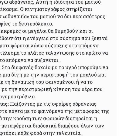
όγω αδράνειας. Αυτή η ιδιότητα του ματιού
είκασμα. Ο κινηματογράφος στηρίζεται
 «αδυναμία» του ματιού να δει περισσότερες
φίες το δευτερόλεπτο.
κκρεμές οι μεγάλοι θα θυμηθούν και οι
άθουν ότι η ενέργεια στο σύστημα που ξεκινά
μεταφέρεται λόγω σύζευξης στο επόμενο
οτέλεσμα το πλάτος ταλάντωσης στο πρώτο να
το επόμενο να αυξάνεται.
:
Στο διαφανές δοχείο με το υγρό μπορούμε να
 μια δίνη με την περιστροφή του μοχλού και
 τη δυναμική του φαινομένου, ή να το
 με την περιστροφική κίνηση του αέρα που
ανεμοστρόβιλο.
ιας:
Παίζοντας με τις σφαίρες αδράνειας
τε πάντα με το φαινόμενο της μεταφοράς της
ά την κρούση των σφαιρών διατηρείται η
ι μεταφέρεται διαδοχικά διαμέσου όλων των
φτάσει κάθε φορά στην τελευταία.