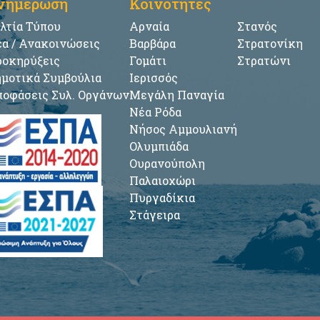
νημέρωση
Κοινότητες
λτία Τύπου
Αρναία
Στανός
α / Ανακοινώσεις
Βαρβάρα
Στρατονίκη
οκηρύξεις
Γομάτι
Στρατώνι
μοτικά Συμβούλια
Ιερισσός
οφάσεις Συλ. Οργάνων
Μεγάλη Παναγία
Νέα Ρόδα
Νήσος Αμμουλιανή
Ολυμπιάδα
Ουρανούπολη
Παλαιοχώρι
Πυργαδίκια
Στάγειρα