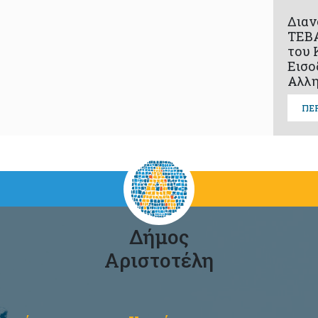
Διαν
ΤΕΒΑ
του 
Εισο
Αλλη
ΠΕ
Δήμος
Αριστοτέλη