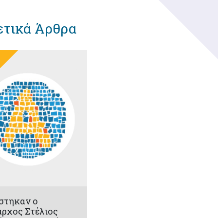
ετικά Άρθρα
στηκαν ο
ρχος Στέλιος