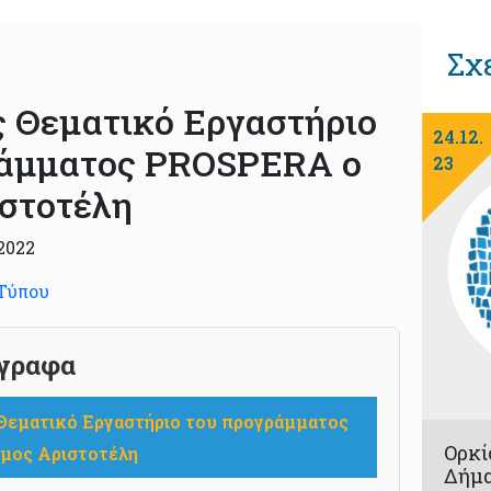
Σχ
ς Θεματικό Εργαστήριο
24.12.
ράμματος PROSPERA o
23
στοτέλη
2022
 Τύπου
γραφα
Θεματικό Εργαστήριο του προγράμματος
Ορκί
μος Αριστοτέλη
Δήμα