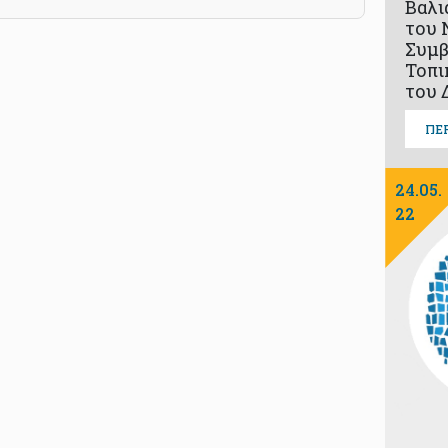
Βαλι
του 
Συμβ
Τοπι
του 
ΠΕ
24.05.
22