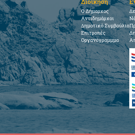
Διοίκηση
Ε
Ο Δήμαρχος
Δε
Αντιδημάρχοι
Νέ
∆ημοτικό Συμβούλιο
Πρ
Επιτροπές
Δη
Οργανόγραμμμα
Απ