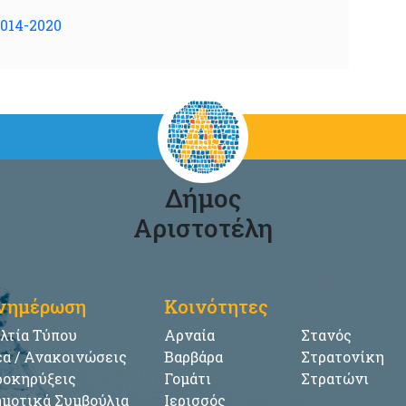
014-2020
Δήμος
Αριστοτέλη
νημέρωση
Κοινότητες
λτία Τύπου
Αρναία
Στανός
α / Ανακοινώσεις
Βαρβάρα
Στρατονίκη
οκηρύξεις
Γομάτι
Στρατώνι
μοτικά Συμβούλια
Ιερισσός