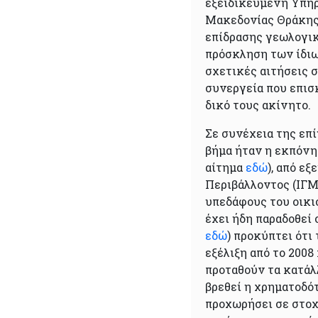
εξειδικευμένη Υπη
Μακεδονίας Θράκης
επίδρασης γεωλογικ
πρόσκληση των ίδιω
σχετικές αιτήσεις στ
συνεργεία που επισ
δικό τους ακίνητο.
Σε συνέχεια της επ
βήμα ήταν η εκπόνησ
αίτημα
εδώ
), από ε
Περιβάλλοντος (ΙΓΜ
υπεδάφους του οικι
έχει ήδη παραδοθεί
εδώ
) προκύπτει ότι
εξέλιξη από το 2008
προταθούν τα κατάλ
βρεθεί η χρηματοδότ
προχωρήσει σε στοχ