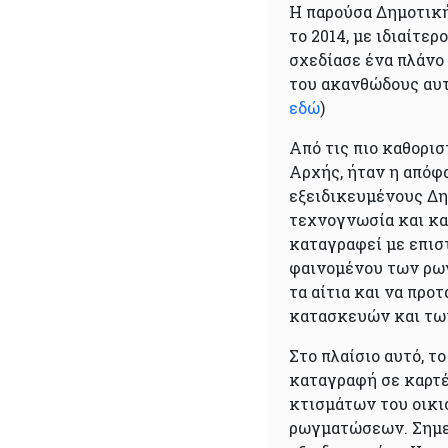
Η παρούσα Δημοτικ
το 2014, με ιδιαίτε
σχεδίασε ένα πλάνο
του ακανθώδους αυτ
εδώ
)
Από τις πιο καθορι
Αρχής, ήταν η απόφ
εξειδικευμένους Δη
τεχνογνωσία και κα
καταγραφεί με επισ
φαινομένου των ρωγ
τα αίτια και να προ
κατασκευών και τω
Στο πλαίσιο αυτό, τ
καταγραφή σε καρτέ
κτισμάτων του οικι
ρωγματώσεων. Σημει