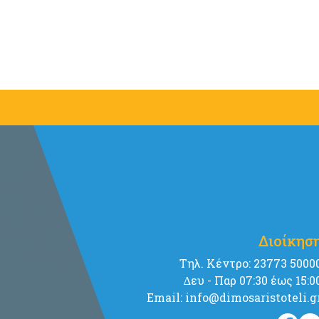
Διοίκησ
Tηλ. Κέντρο: 23773 5000
∆ευ - Παρ 07:30 έως 15:0
Email: info@dimosaristoteli.g