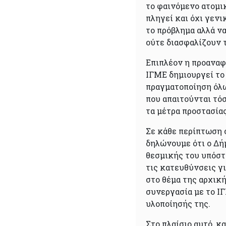
το φαινόμενο ατομι
πληγεί και όχι γενι
το πρόβλημα αλλά ν
ούτε διασφαλίζουν 
Επιπλέον η προαναφ
ΙΓΜΕ δημιουργεί το 
πραγματοποίηση όλ
που απαιτούνται τόσ
τα μέτρα προστασίας
Σε κάθε περίπτωση 
δηλώνουμε ότι ο Δή
θεσμικής του υπόστ
τις κατευθύνσεις γ
στο θέμα της αρχικ
συνεργασία με το Ι
υλοποίησής της.
Στο πλαίσιο αυτό, κ