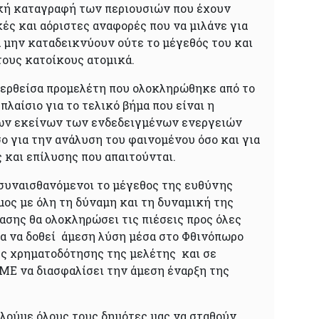
κή καταγραφή των περιουσιών που έχουν
κές και αόριστες αναφορές που να μιλάνε για
α μην καταδεικνύουν ούτε το μέγεθός του και
τους κατοίκους ατομικά.
ερθείσα προμελέτη που ολοκληρώθηκε από το
πλαίσιο για το τελικό βήμα που είναι η
ων εκείνων των ενδεδειγμένων ενεργειών
ο για την ανάλυση του φαινομένου όσο και για
 και επίλυσης που απαιτούνται.
συναισθανόμενοι το μέγεθος της ευθύνης
μος με όλη τη δύναμη και τη δυναμική της
ασης θα ολοκληρώσει τις πιέσεις προς όλες
ια να δοθεί άμεση λύση μέσα στο Φθινόπωρο
ής χρηματοδότησης της μελέτης και σε
ΓΜΕ να διασφαλίσει την άμεση έναρξη της
αλούμε όλους τους δημότες μας να σταθούν