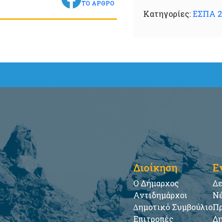
ΤΟ ΑΡΘΡΟ
Κατηγορίες:
ΕΣΠΑ 2
Διοίκηση
Ε
Ο Δήμαρχος
Δε
Αντιδημάρχοι
Νέ
∆ημοτικό Συμβούλιο
Πρ
Επιτροπές
Δη