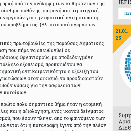
ΙΕΡΙ
ή αρχή από την ανάληψη των καθηκόντων της
ρο αίσθημα ευθύνης, επιμονή και στρατηγική,
ΠΕ
 ενεργειών για την οριστική αντιμετώπιση
ού προβλήματος. (Βλ. ιστορικό ενεργειών
21.01.
25
στικές πρωτοβουλίες της παρούσας Δημοτικής
αση που πήρε να απευθυνθεί σε
μόσιους Οργανισμούς, με αποδεδειγμένη
τάλληλο εξοπλισμό, προκειμένου να
τημονική αντικειμενικότητα η εξέλιξη του
ματώσεων στον οικισμό, να προσδιοριστούν
ταθούν λύσεις για την ασφάλεια των
ν κατοίκων.
ο πρώτο πολύ σημαντικό βήμα ήταν η ατομική
λες και η αξιολόγηση, ενός ικανού δείγματος
Συμμ
σμού, που έχουν πληγεί από το φαινόμενο των
Αρισ
ώνεται ότι η καταγραφή έγινε από την πλέον
ΔΙΕ