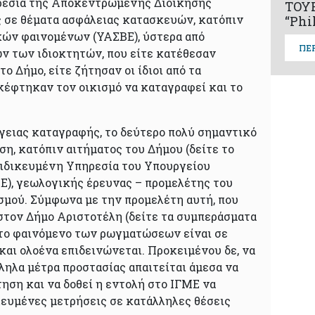
ρεσία της Αποκεντρωμένης Διοίκησης
ΤΟΥ
 σε θέματα ασφάλειας κατασκευών, κατόπιν
“Phi
ών φαινομένων (ΥΑΣΒΕ), ύστερα από
ΠΕ
ν των ιδιοκτητών, που είτε κατέθεσαν
ο Δήμο, είτε ζήτησαν οι ίδιοι από τα
κέφτηκαν τον οικισμό να καταγραφεί και το
ίγειας καταγραφής, το δεύτερο πολύ σημαντικό
η, κατόπιν αιτήματος του Δήμου (δείτε το
ξειδικευμένη Υπηρεσία του Υπουργείου
Ε), γεωλογικής έρευνας – προμελέτης του
σμού. Σύμφωνα με την προμελέτη αυτή, που
 στον Δήμο Αριστοτέλη (δείτε τα συμπεράσματα
 το φαινόμενο των ρωγματώσεων είναι σε
 και ολοένα επιδεινώνεται. Προκειμένου δε, να
ληλα μέτρα προστασίας απαιτείται άμεσα να
ηση και να δοθεί η εντολή στο ΙΓΜΕ να
ευμένες μετρήσεις σε κατάλληλες θέσεις