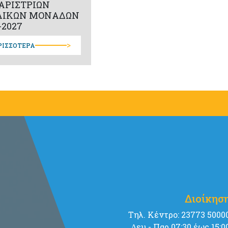
ΑΡΙΣΤΡΙΩΝ
ΛΙΚΩΝ ΜΟΝΑΔΩΝ
-2027
>
ΡΙΣΣΟΤΕΡΑ
Διοίκησ
Tηλ. Κέντρο: 23773 5000
∆ευ - Παρ 07:30 έως 15:0