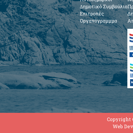
∆ημοτικό Συμβούλιο
Πρ
Επιτροπές
Δη
Οργανόγραμμμα
Απ
Copyright 
Web Dev