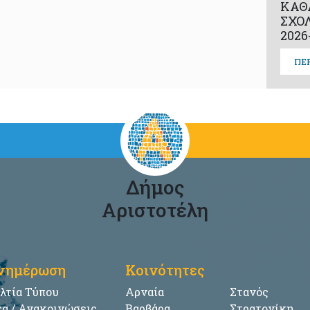
ΚΑΘ
ΣΧΟ
2026
ΠΕ
Δήμος
Αριστοτέλη
νημέρωση
Κοινότητες
λτία Τύπου
Αρναία
Στανός
α / Ανακοινώσεις
Βαρβάρα
Στρατονίκη