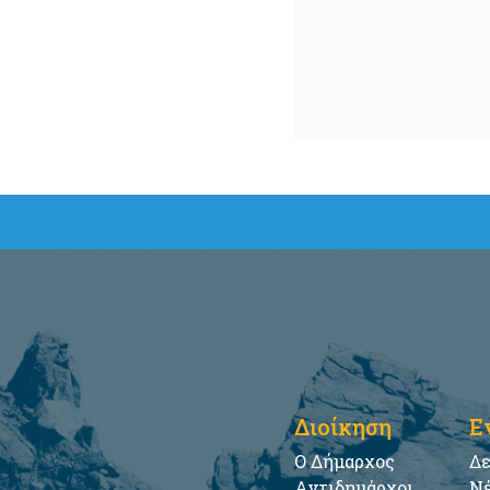
Διοίκηση
Ε
Ο Δήμαρχος
Δε
Αντιδημάρχοι
Νέ