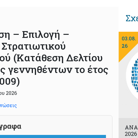
Σχ
η – Επιλογή –
03.08.
 Στρατιωτικού
26
ύ (Κατάθεση Δελτίου
 γεννηθέντων το έτος
2009)
ου 2026
νώσεις
γραφα
ΑΝΑ
202