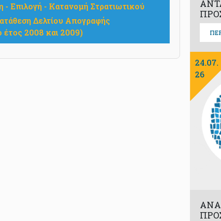
ΑΝΤ
- Επιλογή - Κατανομή Στρατιωτικού
ΠΡΟ
ατάθεση Δελτίου Απογραφής
 έτος 2008 και 2009)
ΠΕ
24.07.
26
ΑΝΑ
ΠΡΟ