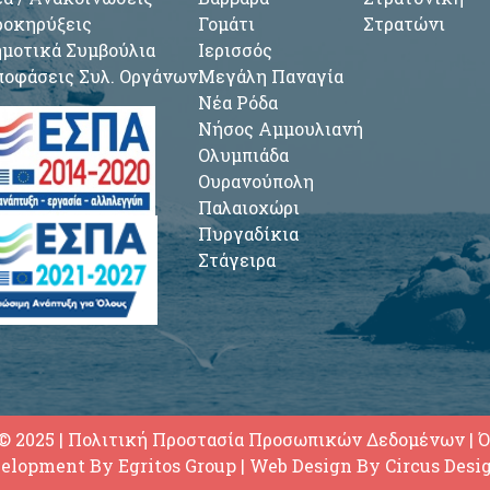
οκηρύξεις
Γομάτι
Στρατώνι
μοτικά Συμβούλια
Ιερισσός
οφάσεις Συλ. Οργάνων
Μεγάλη Παναγία
Νέα Ρόδα
Νήσος Αμμουλιανή
Ολυμπιάδα
Ουρανούπολη
Παλαιοχώρι
Πυργαδίκια
Στάγειρα
© 2025
|
Πολιτική Προστασία Προσωπικών Δεδομένων
|
Ό
elopment By
Egritos Group
| Web Design By
Circus Desi