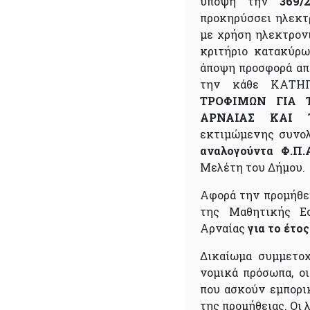
υπόψη την
369
προκηρύσσει ηλεκτ
με χρήση ηλεκτρον
κριτήριο κατακύρ
άποψη προσφορά απο
την κάθε ΚΑΤΗΓ
ΤΡΟΦΙΜΩΝ ΓΙΑ 
ΑΡΝΑΙΑΣ ΚΑΙ 
εκτιμώμενης συνο
αναλογούντα Φ.Π.
Μελέτη του Δήμου.
Αφορά την προμήθε
της Μαθητικής Εσ
Αρναίας
για το έτο
Δικαίωμα συμμετο
νομικά πρόσωπα, ο
που ασκούν εμπορι
της προμήθειας. Οι