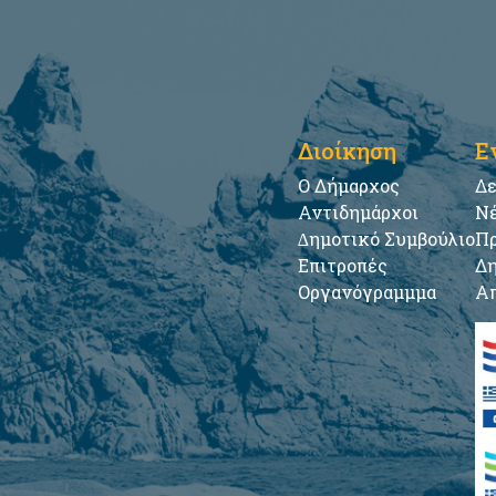
Διοίκηση
Ε
Ο Δήμαρχος
Δε
Αντιδημάρχοι
Νέ
∆ημοτικό Συμβούλιο
Πρ
Επιτροπές
Δη
Οργανόγραμμμα
Απ