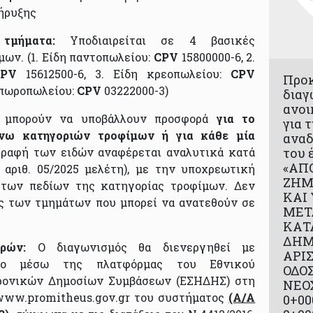
κήρυξης
τμήματα:
Υποδιαιρείται σε 4 βασικές
ν. (1. Είδη παντοπωλείου:
CPV
15800000-6, 2.
CPV
15612500-6, 3. Είδη κρεοπωλείου:
CPV
Προ
 οπωροπωλείου:
CPV
03222000-3)
διαγ
ανοι
ι μπορούν να υποβάλλουν προσφορά
για το
για 
νω κατηγοριών τροφίμων ή για κάθε μία
αναδ
γραφή των ειδών αναφέρεται αναλυτικά κατά
του 
«ΑΠ
 αριθ. 05/2025 μελέτη), με την υποχρεωτική
ΖΗΜ
των πεδίων της κατηγορίας τροφίμων. Δεν
ΚΑΙ
ός των τμημάτων που μπορεί να ανατεθούν σε
ΜΕΤ
ΚΑΤ
ΔΗ
ορών:
Ο διαγωνισμός θα διενεργηθεί με
ΑΡΙ
όπο μέσω της πλατφόρμας του Εθνικού
ΟΔΟ
ρονικών Δημοσίων Συμβάσεων (ΕΣΗΔΗΣ) στη
ΝΕΟΧ
www.promitheus.gov.gr του συστήματος
(Α/Α
0+00