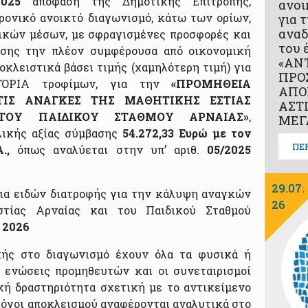
/2025
απόφαση της Δημοτικής Επιτροπής,
ανοι
ρονικό ανοικτό διαγωνισμό, κάτω των ορίων,
για 
αναδ
ικών μέσων, με σφραγισμένες προσφορές και
του 
ωσης την πλέον συμφέρουσα από οικονομική
«ΑΝ
κλειστικά βάσει τιμής (χαμηλότερη τιμή) για
ΠΡΟ
ΟΡΙΑ τροφίμων, για την
«ΠΡΟΜΗΘΕΙΑ
ΑΠΟ
ΤΙΣ ΑΝΑΓΚΕΣ ΤΗΣ ΜΑΘΗΤΙΚΗΣ ΕΣΤΙΑΣ
ΑΣΤ
ΤΟΥ ΠΑΙΔΙΚΟΥ ΣΤΑΘΜΟΥ ΑΡΝΑΙΑΣ
»
,
ΜΕΓ
λικής αξίας σύμβασης
54.272,33 Ευρώ με τον
ΠΕ
Α.,
όπως αναλύεται στην υπ’ αριθ.
05/2025
29.07.
ια ειδών διατροφής για την κάλυψη αναγκών
26
τίας Αρναίας και του Παιδικού Σταθμού
ς 2026
χής στο διαγωνισμό έχουν όλα τα φυσικά ή
ι ενώσεις προμηθευτών και οι συνεταιρισμοί
κή δραστηριότητα σχετική με το αντικείμενο
 λόγοι αποκλεισμού αναφέρονται αναλυτικά στο