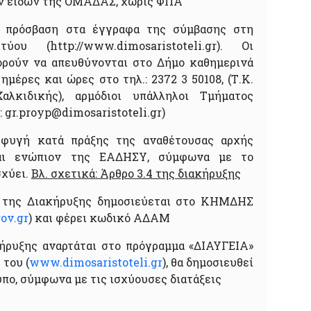
ν ειδών της ΟΜΑΔΑΣ, χωρίς ΦΠΑ
 πρόσβαση στα έγγραφα της σύμβασης στη
τύου (http://www.dimosaristoteli.gr). Οι
ορούν να απευθύνονται στο Δήμο καθημερινά
ημέρες και ώρες στο τηλ.: 2372 3 50108, (Τ.Κ.
λκιδικής), αρμόδιοι υπάλληλοι Τμήματος
 gr.proyp@dimosaristoteli.gr)
σφυγή κατά πράξης της αναθέτουσας αρχής
ται ενώπιον της ΕΑΔΗΣΥ, σύμφωνα με το
σχύει.
Βλ. σχετικά: Άρθρο 3.4 της διακήρυξης
ο της Διακήρυξης δημοσιεύεται στο ΚΗΜΔΗΣ
ov.gr
) και φέρει κωδικό ΑΔΑΜ
ήρυξης αναρτάται στο πρόγραμμα «ΔΙΑΥΓΕΙΑ»
 του (
www.dimosaristoteli.gr
), θα δημοσιευθεί
ύπο, σύμφωνα με τις ισχύουσες διατάξεις