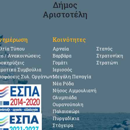
Δήμος
Αριστοτέλη
νημέρωση
Κοινότητες
λτία Τύπου
Αρναία
Στανός
α / Ανακοινώσεις
Βαρβάρα
Στρατονίκη
οκηρύξεις
Γομάτι
Στρατώνι
μοτικά Συμβούλια
Ιερισσός
οφάσεις Συλ. Οργάνων
Μεγάλη Παναγία
Νέα Ρόδα
Νήσος Αμμουλιανή
Ολυμπιάδα
Ουρανούπολη
Παλαιοχώρι
Πυργαδίκια
Στάγειρα