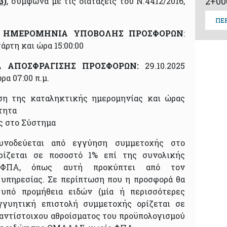
2+00
3
)
, σύμφωνα με τις διατάξεις του Ν.4412/2016,
ΠΕ
 ΗΜΕΡΟΜΗΝΙΑ ΥΠΟΒΟΛΗΣ ΠΡΟΣΦΟΡΩΝ
:
άρτη και ώρα 15:00:00
 ΑΠΟΣΦΡΑΓΙΣΗΣ ΠΡΟΣΦΟΡΩΝ:
29.10.2025
ρα 07:00 π.μ.
ση της καταληκτικής ημερομηνίας και ώρας
τητα
ς στο Σύστημα
υνοδεύεται από εγγύηση συμμετοχής στο
ορίζεται σε ποσοστό 1% επί της συνολικής
 ΦΠΑ, όπως αυτή προκύπτει από τον
 υπηρεσίας. Σε περίπτωση που η προσφορά θα
υπό προμήθεια ειδών (μία ή περισσότερες
γγυητική επιστολή συμμετοχής ορίζεται σε
 αντίστοιχου αθροίσματος του προϋπολογισμού