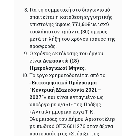
Για τη συμμετοχή στο διαγωνισμό
απαιτείται η κατάθεση εγγυητικής
επιστολής ύψους
771,61€
με ισχύ
τουλάχιστον τριάντα (30) ημέρες
μετά τη λήξη του χρόνου ισχύος της
προσφοράς.
Ο χρόνος εκτέλεσης του έργου
είναι
Δεκαοκτώ (18)
Ημερολογιακοί Μήνες
.
Το έργο χρηματοδοτείται από το
«Επιχειρησιακό Πρόγραμμα
“
Κεντρική Μακεδονία 2021 –
2027”
»
και είναι ενταγμένο ως
υποέργο με α/α «
1
» της Πράξης
«Αντιπλημμυρικά έργα Τ.Κ.
Ολυμπιάδας του Δήμου Αριστοτέλη»
με κωδικό ΟΠΣ 6011276 στον άξονα
προτεραιότητας «Στήριξη της