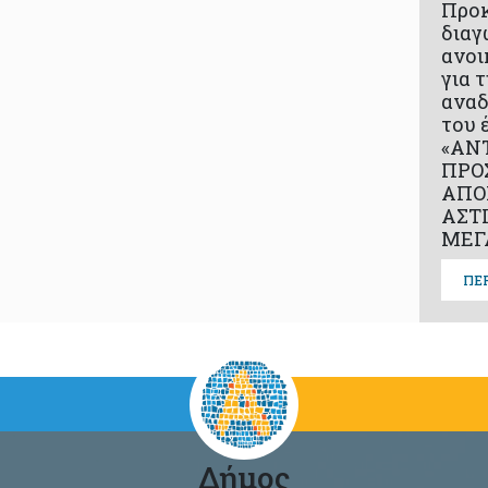
Προ
διαγ
ανοι
για 
αναδ
του 
«ΑΝ
ΠΡΟ
ΑΠΟ
ΑΣΤ
ΜΕΓ
ΠΕ
Δήμος