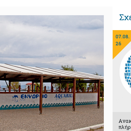
Σχ
07.08.
26
Ανα
πλήρ