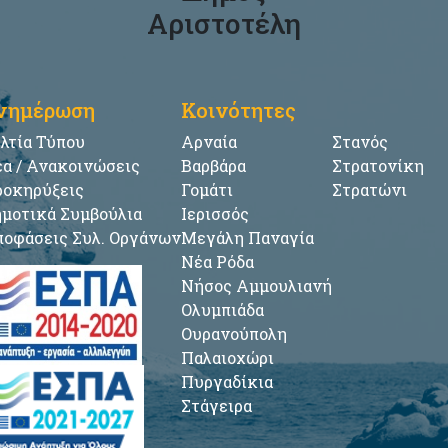
Αριστοτέλη
νημέρωση
Κοινότητες
λτία Τύπου
Αρναία
Στανός
α / Ανακοινώσεις
Βαρβάρα
Στρατονίκη
οκηρύξεις
Γομάτι
Στρατώνι
μοτικά Συμβούλια
Ιερισσός
οφάσεις Συλ. Οργάνων
Μεγάλη Παναγία
Νέα Ρόδα
Νήσος Αμμουλιανή
Ολυμπιάδα
Ουρανούπολη
Παλαιοχώρι
Πυργαδίκια
Στάγειρα