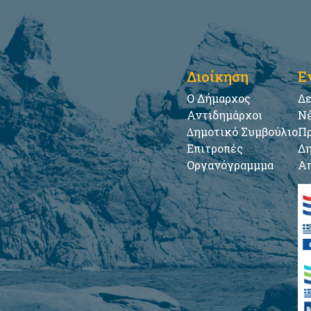
Διοίκηση
Ε
Ο Δήμαρχος
Δε
Αντιδημάρχοι
Νέ
∆ημοτικό Συμβούλιο
Πρ
Επιτροπές
Δη
Οργανόγραμμμα
Απ