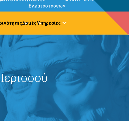
Εγκαταστάσεων
οινότητες
Δομές
Υπηρεσίες
 Ιερισσού