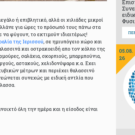
Επισ
Συνε
ειδι
εγάλο ή επιβλητικό, αλλά οι χιλιάδες μικροί
Φυσι
λλάνε για ώρες το πρόσωπό τους πάνω στα
ΠΕ
ε να φύγουν, το εκτιμούν ιδιαιτέρως!
ραλία της Ιερισσού
, σε ημιυπόγειο χώρο και
θαλασσινά και οστρακοειδή απο τον κόλπο της
05.08.
ρμούρες, σαλάχια, σκορπιούς, μπαρμπούνια,
26
ργούς, αστακούς, χελιδονόψαρα κ.α. Εχει
υβικών μέτρων και περιέχει θαλασσινό
ανεώνεται συνεχώς με ειδική αντλία που
άλασσα.
ανοιχτό όλη την ημέρα και η είσοδος είναι