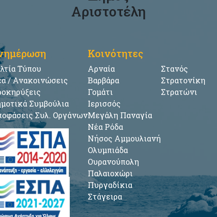
Αριστοτέλη
νημέρωση
Κοινότητες
λτία Τύπου
Αρναία
Στανός
α / Ανακοινώσεις
Βαρβάρα
Στρατονίκη
οκηρύξεις
Γομάτι
Στρατώνι
μοτικά Συμβούλια
Ιερισσός
οφάσεις Συλ. Οργάνων
Μεγάλη Παναγία
Νέα Ρόδα
Νήσος Αμμουλιανή
Ολυμπιάδα
Ουρανούπολη
Παλαιοχώρι
Πυργαδίκια
Στάγειρα