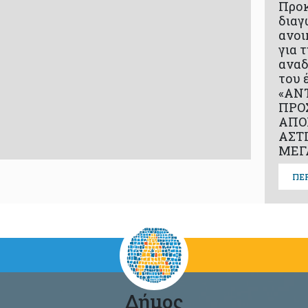
Προ
διαγ
ανοι
για 
αναδ
του 
«ΑΝ
ΠΡΟ
ΑΠΟ
ΑΣΤ
ΜΕΓ
ΠΕ
Δήμος