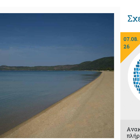
Σχ
07.08.
26
Ανα
πλήρ