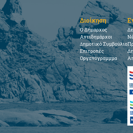
Διοίκηση
Ε
Ο Δήμαρχος
Δε
Αντιδημάρχοι
Νέ
∆ημοτικό Συμβούλιο
Πρ
Επιτροπές
Δη
Οργανόγραμμμα
Απ