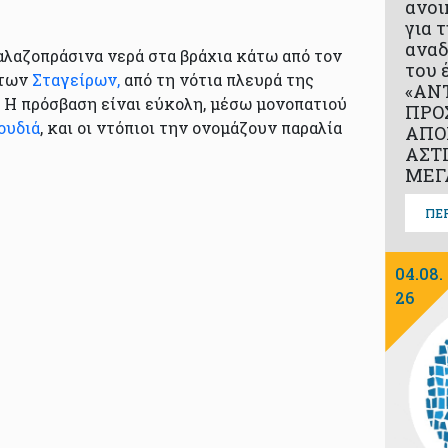
ανοι
για 
αναδ
αλαζοπράσινα νερά στα βράχια κάτω από τον
του 
 των
Σταγείρων,
από τη νότια πλευρά της
«ΑΝ
 Η πρόσβαση είναι εύκολη, μέσω μονοπατιού
ΠΡΟ
ουδιά
, και οι ντόπιοι την ονομάζουν παραλία
ΑΠΟ
ΑΣΤ
ΜΕΓ
ΠΕ
04.08.
26