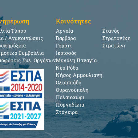
νημέρωση
Κοινότητες
λτία Τύπου
Αρναία
Στανός
α / Ανακοινώσεις
Βαρβάρα
Στρατονίκη
οκηρύξεις
Γομάτι
Στρατώνι
μοτικά Συμβούλια
Ιερισσός
οφάσεις Συλ. Οργάνων
Μεγάλη Παναγία
Νέα Ρόδα
Νήσος Αμμουλιανή
Ολυμπιάδα
Ουρανούπολη
Παλαιοχώρι
Πυργαδίκια
Στάγειρα