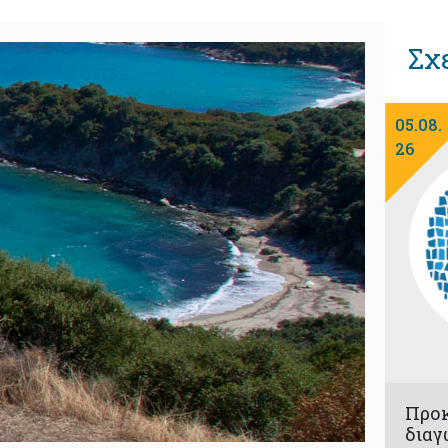
Σχ
05.08.
26
Προ
διαγ