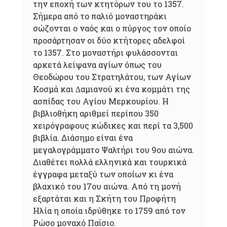
την εποχή των κτητόρων του το 1357.
Σήμερα από το παλιό μοναστηράκι
σώζονται ο ναός και ο πύργος τον οποίο
προσάρτησαν οι δύο κτήτορες αδελφοί
το 1357. Στο μοναστήρι φυλάσσονται
αρκετά λείψανα αγίων όπως του
Θεοδώρου του Στρατηλάτου, των Αγίων
Κοσµά και ∆αµιανού κι ένα κομμάτι της
ασπίδας του Αγίου Μερκουρίου. Η
βιβλιοθήκη αριθμεί περίπου 350
χειρόγραφους κώδικες και περί τα 3,500
βιβλία. Διάσημο είναι ένα
μεγαλογράμματο Ψαλτήρι του 9ου αιώνα.
Διαθέτει πολλά ελληνικά και τουρκικά
έγγραφα μεταξύ των οποίων κι ένα
βλαχικό του 17ου αιώνα. Από τη μονή
εξαρτάται και η Σκήτη του Προφήτη
Ηλία η οποία ιδρύθηκε το 1759 από τον
Ρώσο μοναχό Παϊσιο.