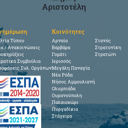
Αριστοτέλη
νημέρωση
Κοινότητες
λτία Τύπου
Αρναία
Στανός
α / Ανακοινώσεις
Βαρβάρα
Στρατονίκη
οκηρύξεις
Γομάτι
Στρατώνι
μοτικά Συμβούλια
Ιερισσός
οφάσεις Συλ. Οργάνων
Μεγάλη Παναγία
Νέα Ρόδα
Νήσος Αμμουλιανή
Ολυμπιάδα
Ουρανούπολη
Παλαιοχώρι
Πυργαδίκια
Στάγειρα