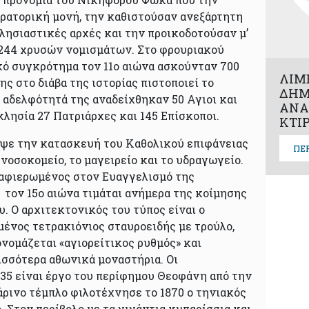
ατορική μονή, την καθιστούσαν ανεξάρτητη
λησιαστικές αρχές και την προικοδοτούσαν μ’
 244 χρυσών νομισμάτων. Στο φρουριακού
ό συγκρότημα τον 11ο αιώνα ασκούνταν 700
ΛΙΜ
ης στο διάβα της ιστορίας πιστοποιεί το
ΔΗΜ
ν αδελφότητά της αναδείχθηκαν 50 Αγιοι και
ΑΝΑ
λησία 27 Πατριάρχες και 145 Επίσκοποι.
ΚΤΙ
ψε την κατασκευή του Καθολικού επιφάνειας
ΠΕ
το νοσοκομείο, το μαγειρείο και το υδραγωγείο.
 αφιερωμένος στον Ευαγγελισμό της
 τον 15ο αιώνα τιμάται ανήμερα της κοίμησης
. Ο αρχιτεκτονικός του τύπος είναι ο
ένος τετρακιόνιος σταυροειδής με τρούλο,
νομάζεται «αγιορείτικος ρυθμός» και
ισσότερα αθωνικά μοναστήρια. Οι
535 είναι έργο του περίφημου Θεοφάνη από την
άρινο τέμπλο φιλοτέχνησε το 1870 ο τηνιακός
 Στον περίβολο με τα γιγάντια κυπαρίσσια και