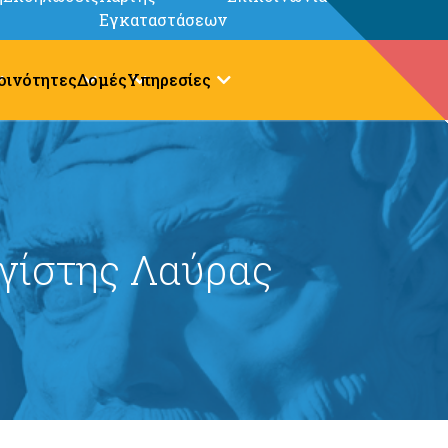
Εγκαταστάσεων
οινότητες
Δομές
Υπηρεσίες
γίστης Λαύρας