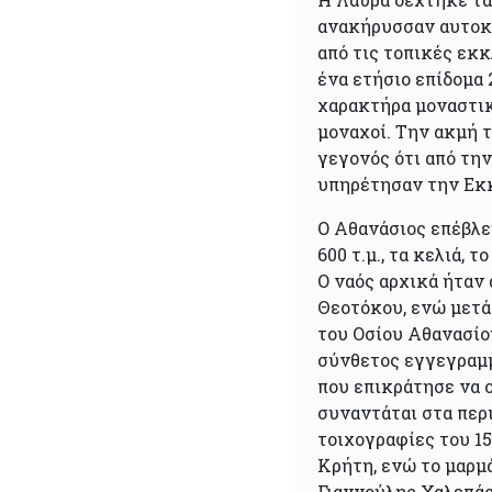
ανακήρυσσαν αυτοκρ
από τις τοπικές εκκ
ένα ετήσιο επίδομα
χαρακτήρα μοναστικ
μοναχοί. Την ακμή τ
γεγονός ότι από τη
υπηρέτησαν την Εκκ
Ο Αθανάσιος επέβλε
600 τ.μ., τα κελιά, 
Ο ναός αρχικά ήταν
Θεοτόκου, ενώ μετά
του Οσίου Αθανασίου
σύνθετος εγγεγραμμ
που επικράτησε να ο
συναντάται στα περ
τοιχογραφίες του 1
Κρήτη, ενώ το μαρμ
Γιαννούλης Χαλεπάς.