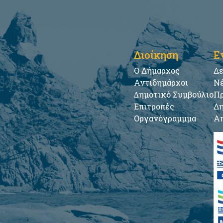
Διοίκηση
Ε
Ο Δήμαρχος
Δε
Αντιδημάρχοι
Νέ
∆ημοτικό Συμβούλιο
Πρ
Επιτροπές
Δη
Οργανόγραμμμα
Απ