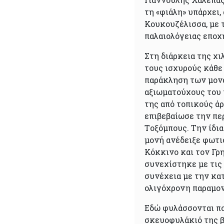
τη «φιάλη» υπάρχει,
Κουκουζέλισσα, με 
παλαιολόγειας εποχ
Στη διάρκεια της χι
τους ισχυρούς κάθε
παράκληση των μον
αξιωματούχους του 
της από τοπικούς άρ
επιβεβαίωσε την πε
Tοξόμπους. Την ίδια
μονή ανέδειξε φωτι
Κόκκινο και τον Γρη
συνεχίστηκε με τις
συνέχεια με την κα
ολιγόχρονη παραμον
Εδώ φυλάσσονται πο
σκευοφυλάκιό της β