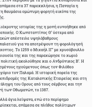
 ανάμεσα στα 37 παρεκκλήσια, η Παναγία η
τη θαυμάσια ομώνυμη φορητή εικόνα της
ής.
λιόχρονης ιστορίας της η μονή ευνοήθηκε από
 εποχής. Ο Κωνσταντίνος Θ’ ύστερα από
αχών απέστειλε υψηλόβαθμους
παλατιού για να αποτρέψουν τη φορολόγησή
χοντες. Το 1259 ο Μιχαήλ ΙΓ’ με χρυσόβουλλο
ριουσία της και της παραχώρησε το χωριό
 πολιτική ακολούθησε και ο Ανδρόνικος Β’. Η
σμένους ηγούμενους όπως τον Φιλόθεο
γόριο τον Παλαμά. Η ιστορική πορεία της
 επιδρομές της Καταλανικής Εταιρείας και στη
τάληψη του Ορους από τους σέρβους και την
ή των Οθωμανών, το 1387.
λλά άγια λείψανα, ενώ στο περίφημο
ρίσκεται, ανάμεσα σε πλήθος πολύτιμων