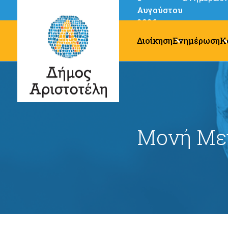
Αυγούστου
2026
Διοίκηση
Ενημέρωση
Κ
Μονή Με