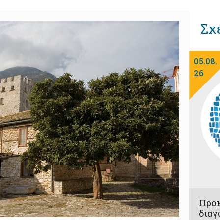
Σχ
05.08.
26
Προ
διαγ