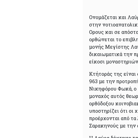
Ονομάζεται και Λαύ
στην νοτιοανατολικ
Ορους και σε απόστ
ορθώνεται το επιβλ
μονής Μεγίστης Λαύ
δικαιωματικά την π
είκοσι μοναστηριών
Κτήτοράς της είναι
963 με την προτροπ
Νικηφόρου Φωκά, ο 
μοναχός αυτός θεωρ
ορθόδοξου κοινοβια
υποστηρίζει ότι οι
προέρχονται από τα
Σαρακηνούς με την
Η Λαύρα δέχτηκε τα