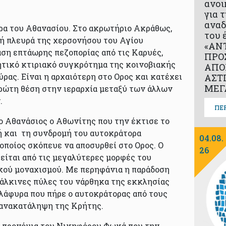
ανοι
για 
αναδ
ρα του Αθανασίου. Στο ακρωτήριο Ακράθως,
του 
ή πλευρά της χερσονήσου του Αγίου
«ΑΝ
αση επτάωρης πεζοπορίας από τις Καρυές,
ΠΡΟ
ητικό κτιριακό συγκρότημα της κοινοβιακής
ΑΠΟ
ρας. Είναι η αρχαιότερη στο Ορος και κατέχει
ΑΣΤ
ΜΕΓ
ρώτη θέση στην ιεραρχία μεταξύ των άλλων
.
ΠΕ
 ο Αθανάσιος ο Αθωνίτης που την έκτισε το
ή και τη συνδρομή του αυτοκράτορα
04.08.
οποίος σκόπευε να αποσυρθεί στο Ορος. Ο
26
είται από τις μεγαλύτερες μορφές του
κού μοναχισμού. Με περηφάνια η παράδοση
 χάλκινες πύλες του νάρθηκα της εκκλησίας
 λάφυρα που πήρε ο αυτοκράτορας από τους
 ανακατάληψη της Κρήτης.
 προνόμια του Νικηφόρου Φωκά που την