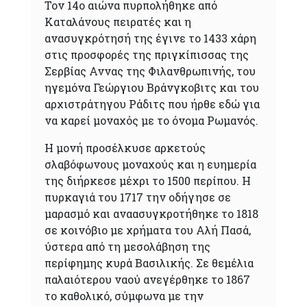
Τον 14ο αιώνα πυρπολήθηκε από
Καταλάνους πειρατές και η
ανασυγκρότησή της έγινε το 1433 χάρη
στις προσφορές της πριγκίπισσας της
Σερβίας Αννας της Φιλανθρωπινής, του
ηγεμόνα Γεώργιου Bράνγκοβιτς και του
αρχιστράτηγου Pάδιτς που ήρθε εδώ για
να καρεί μοναχός με το όνομα Ρωμανός.
Η μονή προσέλκυσε αρκετούς
σλαβόφωνους μοναχούς και η ευημερία
της διήρκεσε μέχρι το 1500 περίπου. Η
πυρκαγιά του 1717 την οδήγησε σε
μαρασμό και αναασυγκροτήθηκε το 1818
σε κοινόβιο με χρήματα του Αλή Πασά,
ύστερα από τη μεσολάβηση της
περίφημης κυρά Βασιλικής. Σε θεμέλια
παλαιότερου ναού ανεγέρθηκε το 1867
το καθολικό, σύμφωνα με την