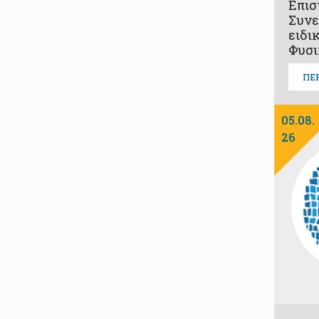
Επισ
Συνε
ειδι
Φυσι
ΠΕ
05.08.
26