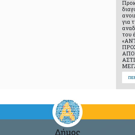
Προ
διαγ
ανοι
για 
αναδ
του 
«ΑΝ
ΠΡΟ
ΑΠΟ
ΑΣΤ
ΜΕΓ
ΠΕ
Δήμος