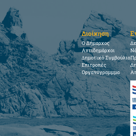
Διοίκηση
Ε
Ο Δήμαρχος
Δε
Αντιδημάρχοι
Νέ
∆ημοτικό Συμβούλιο
Πρ
Επιτροπές
Δη
Οργανόγραμμμα
Απ