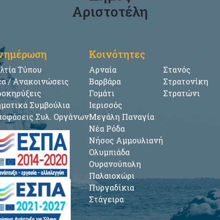
Αριστοτέλη
νημέρωση
Κοινότητες
λτία Τύπου
Αρναία
Στανός
α / Ανακοινώσεις
Βαρβάρα
Στρατονίκη
οκηρύξεις
Γομάτι
Στρατώνι
μοτικά Συμβούλια
Ιερισσός
οφάσεις Συλ. Οργάνων
Μεγάλη Παναγία
Νέα Ρόδα
Νήσος Αμμουλιανή
Ολυμπιάδα
Ουρανούπολη
Παλαιοχώρι
Πυργαδίκια
Στάγειρα