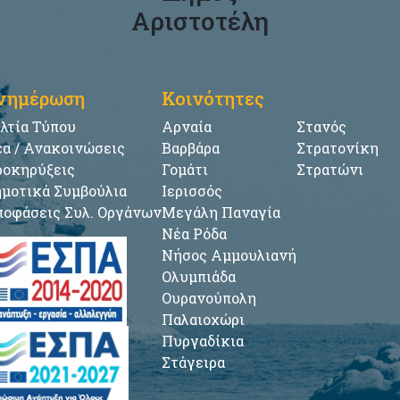
Αριστοτέλη
νημέρωση
Κοινότητες
λτία Τύπου
Αρναία
Στανός
α / Ανακοινώσεις
Βαρβάρα
Στρατονίκη
οκηρύξεις
Γομάτι
Στρατώνι
μοτικά Συμβούλια
Ιερισσός
οφάσεις Συλ. Οργάνων
Μεγάλη Παναγία
Νέα Ρόδα
Νήσος Αμμουλιανή
Ολυμπιάδα
Ουρανούπολη
Παλαιοχώρι
Πυργαδίκια
Στάγειρα