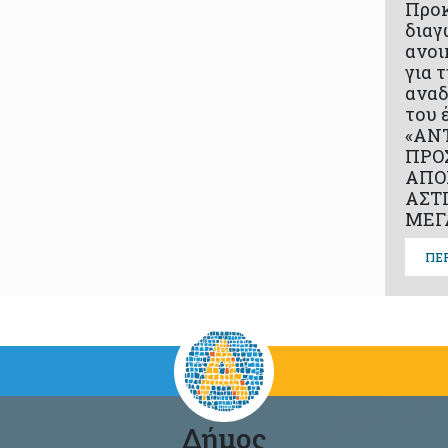
Προ
διαγ
ανοι
για 
αναδ
του 
«ΑΝ
ΠΡΟ
ΑΠΟ
ΑΣΤ
ΜΕΓ
ΠΕ
Δήμος