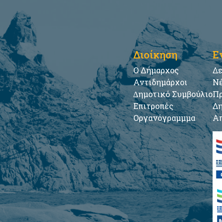
Διοίκηση
Ε
Ο Δήμαρχος
Δε
Αντιδημάρχοι
Νέ
∆ημοτικό Συμβούλιο
Πρ
Επιτροπές
Δη
Οργανόγραμμμα
Απ