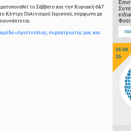
Επισ
γματοποιηθεί το Σάββατο και την Κυριακή 6&7
Συνε
στο Κέντρο Πολιτισμού Ιερισσού, σύμφωνα με
ειδι
Φυσι
πισυνάπτεται.
ρίδα «Αριστοτέλης, συμπατριώτης μας και
ΠΕ
05.08.
26