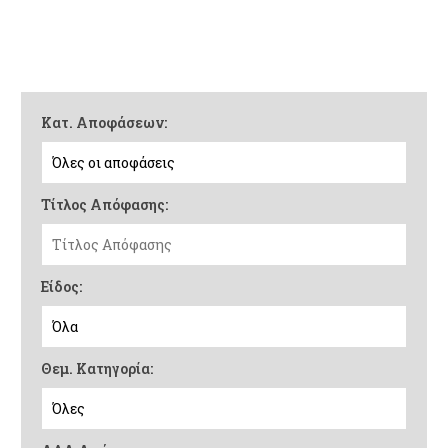
Κατ. Αποφάσεων:
Τίτλος Απόφασης:
Είδος:
Θεμ. Κατηγορία: