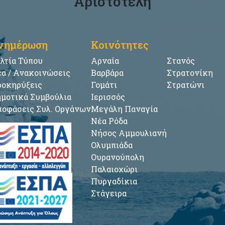
Αριστοτέλη
νημέρωση
Κοινότητες
λτία Τύπου
Αρναία
Στανός
α / Ανακοινώσεις
Βαρβάρα
Στρατονίκη
οκηρύξεις
Γομάτι
Στρατώνι
μοτικά Συμβούλια
Ιερισσός
οφάσεις Συλ. Οργάνων
Μεγάλη Παναγία
Νέα Ρόδα
Νήσος Αμμουλιανή
Ολυμπιάδα
Ουρανούπολη
Παλαιοχώρι
Πυργαδίκια
Στάγειρα