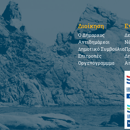
Διοίκηση
Ε
Ο Δήμαρχος
Δε
Αντιδημάρχοι
Νέ
∆ημοτικό Συμβούλιο
Πρ
Επιτροπές
Δη
Οργανόγραμμμα
Απ