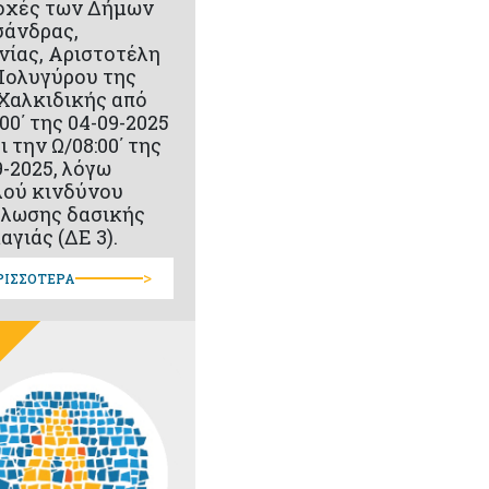
οχές των Δήμων
άνδρας,
νίας, Αριστοτέλη
Πολυγύρου της
 Χαλκιδικής από
:00΄ της 04-09-2025
ι την Ω/08:00΄ της
9-2025, λόγω
ού κινδύνου
λωσης δασικής
αγιάς (ΔΕ 3).
>
ΡΙΣΣΟΤΕΡΑ