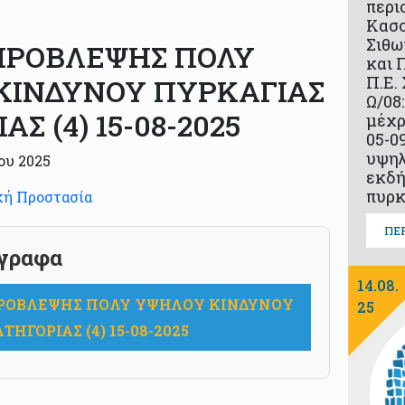
περι
Κασσ
Σιθω
ΠΡΟΒΛΕΨΗΣ ΠΟΛΥ
και 
ΚΙΝΔΥΝΟΥ ΠΥΡΚΑΓΙΑΣ
Π.Ε.
Ω/08
Σ (4) 15-08-2025
μέχρ
05-0
υψηλ
ου 2025
εκδή
πυρκ
κή Προστασία
ΠΕ
γραφα
14.08.
ΡΟΒΛΕΨΗΣ ΠΟΛΥ ΥΨΗΛΟΥ ΚΙΝΔΥΝΟΥ
25
ΗΓΟΡΙΑΣ (4) 15-08-2025