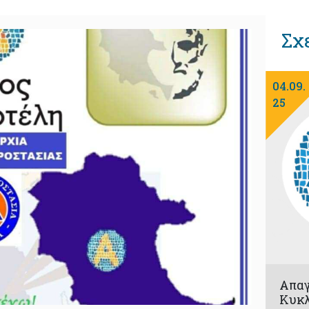
Σχ
04.09.
25
Απα
Κυκλ