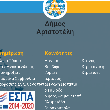
Δήμος
Αριστοτέλη
νημέρωση
Κοινότητες
λτία Τύπου
Αρναία
Στανός
α / Ανακοινώσεις
Βαρβάρα
Στρατονίκη
οκηρύξεις
Γομάτι
Στρατώνι
μοτικά Συμβούλια
Ιερισσός
οφάσεις Συλ. Οργάνων
Μεγάλη Παναγία
Νέα Ρόδα
Νήσος Αμμουλιανή
Ολυμπιάδα
Ουρανούπολη