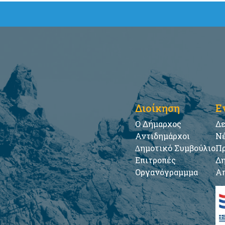
Διοίκηση
Ε
Ο Δήμαρχος
Δε
Αντιδημάρχοι
Νέ
∆ημοτικό Συμβούλιο
Πρ
Επιτροπές
Δη
Οργανόγραμμμα
Απ