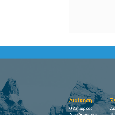
Διοίκηση
Ε
Ο Δήμαρχος
Δε
Αντιδημάρχοι
Νέ