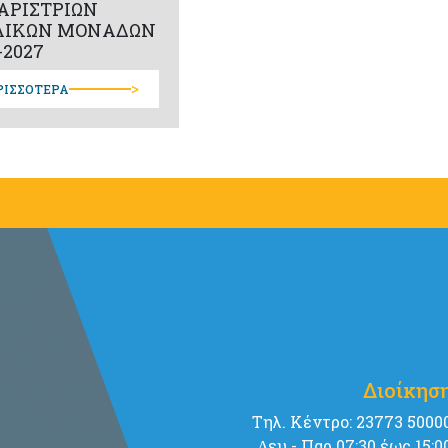
ΑΡΙΣΤΡΙΩΝ
ΛΙΚΩΝ ΜΟΝΑΔΩΝ
-2027
>
ΡΙΣΣΟΤΕΡΑ
Διοίκησ
Tηλ. Κέντρο: 23773 5000
∆ευ - Παρ 07:30 έως 15:0