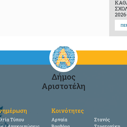
ΚΑΘ
ΣΧΟ
2026
ΠΕ
Δήμος
Αριστοτέλη
νημέρωση
Κοινότητες
λτία Τύπου
Αρναία
Στανός
α / Ανακοινώσεις
Βαρβάρα
Στρατονίκη