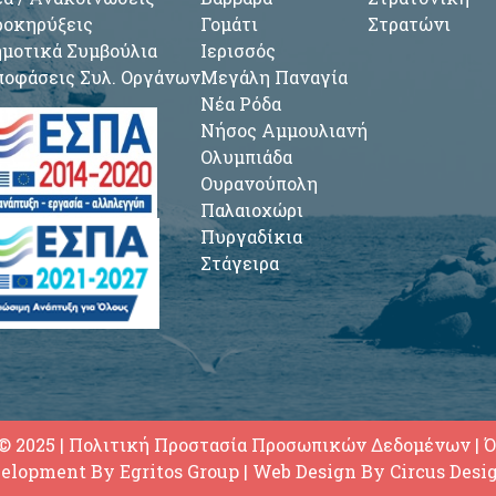
οκηρύξεις
Γομάτι
Στρατώνι
μοτικά Συμβούλια
Ιερισσός
οφάσεις Συλ. Οργάνων
Μεγάλη Παναγία
Νέα Ρόδα
Νήσος Αμμουλιανή
Ολυμπιάδα
Ουρανούπολη
Παλαιοχώρι
Πυργαδίκια
Στάγειρα
© 2025
|
Πολιτική Προστασία Προσωπικών Δεδομένων
|
Ό
elopment By
Egritos Group
| Web Design By
Circus Desi