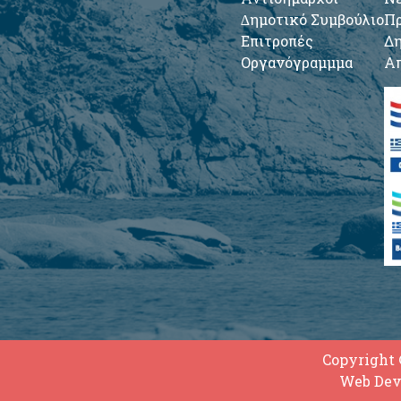
∆ημοτικό Συμβούλιο
Πρ
Επιτροπές
Δη
Οργανόγραμμμα
Απ
Copyright 
Web Dev